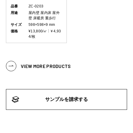
品番
ZC-0203
用途
屋内壁
屋内床
屋外
壁
床暖房
重歩行
サイズ
598×598×9 mm
価格
¥13,800/㎡
￥4,93
4/枚
VIEW MORE PRODUCTS
サンプルを請求する