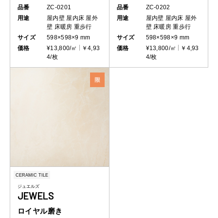
品番
ZC-0201
品番
ZC-0202
用途
屋内壁
屋内床
屋外
用途
屋内壁
屋内床
屋外
壁
床暖房
重歩行
壁
床暖房
重歩行
サイズ
598×598×9 mm
サイズ
598×598×9 mm
価格
¥13,800/㎡
￥4,93
価格
¥13,800/㎡
￥4,93
4/枚
4/枚
CERAMIC TILE
ジュエルズ
JEWELS
ロイヤル磨き