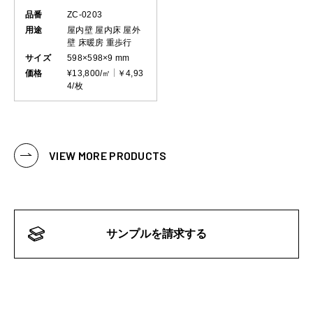
品番
ZC-0203
用途
屋内壁
屋内床
屋外
壁
床暖房
重歩行
サイズ
598×598×9 mm
価格
¥13,800/㎡
￥4,93
4/枚
VIEW MORE PRODUCTS
サンプルを請求する