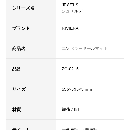
JEWELS
シリーズ名
ジュエルズ
ブランド
RIVIERA
商品名
エンペラードールマット
品番
ZC-0215
サイズ
595×595×9 mm
材質
施釉 / BⅠ
テイスト
天然石調, 大理石調