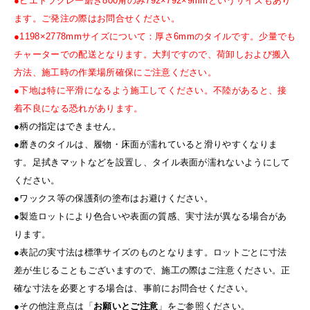
●ピエトラグレー磨き800角のみ792×792×9mmというサイズもあり
ます。ご発注の際はお問合せください。
●1198×2778mmサイズについて：厚さ6mmのタイルです。少量でも
チャーターでの配送となります。大判ですので、荷卸しおよび搬入
方法、施工時の作業場所確保にご注意ください。
●下地は特に平滑になるよう施工してください。不陸があると、接
着不良になる恐れがあります。
●柄の指定はできません。
●磨きのタイルは、履物・床面が濡れていると滑りやすくなりま
す。足拭きマットなどを設置し、タイル表面が濡れないようにして
ください。
●ワックス等の保護剤の塗布はお避けください。
●製造ロットにより色合いや表面の質感、実寸法が異なる場合があ
ります。
●表記の実寸法は標準サイズのものとなります。ロットごとに寸法
差が生じることもございますので、施工の際はご注意ください。正
確な寸法を必要とする場合は、事前にお問合せください。
●その他注意点は「
お願いとご注意
」をご参照ください。