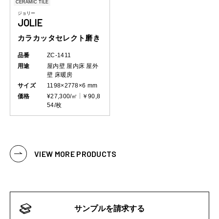
CERAMIC TILE
ジョリー
JOLIE
カラカッタセレクト磨き
品番
ZC-1411
用途
屋内壁
屋内床
屋外
壁
床暖房
サイズ
1198×2778×6 mm
価格
¥27,300/㎡
￥90,8
54/枚
VIEW MORE PRODUCTS
サンプルを請求する