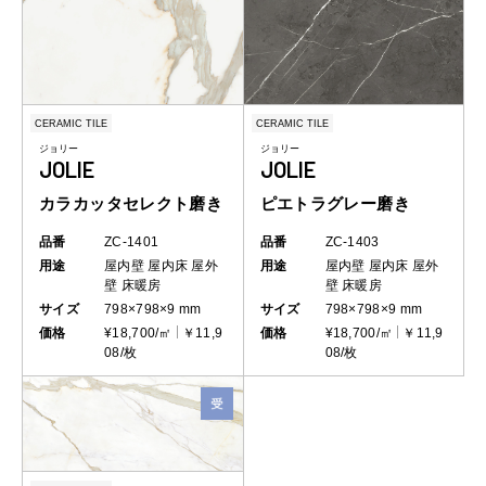
CERAMIC TILE
CERAMIC TILE
ジョリー
ジョリー
JOLIE
JOLIE
カラカッタセレクト磨き
ピエトラグレー磨き
品番
ZC-1401
品番
ZC-1403
用途
屋内壁
屋内床
屋外
用途
屋内壁
屋内床
屋外
壁
床暖房
壁
床暖房
サイズ
798×798×9 mm
サイズ
798×798×9 mm
価格
¥18,700/㎡
￥11,9
価格
¥18,700/㎡
￥11,9
08/枚
08/枚