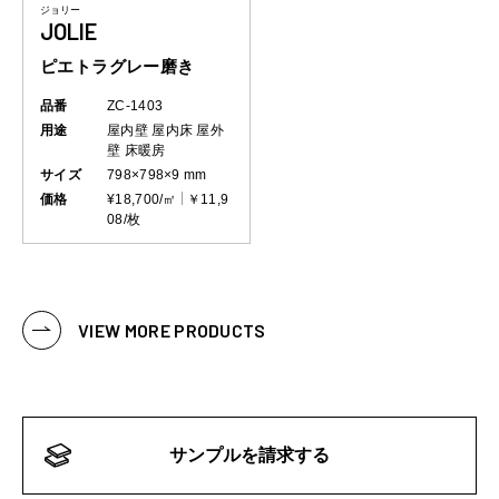
ジョリー
JOLIE
ピエトラグレー磨き
品番
ZC-1403
用途
屋内壁
屋内床
屋外
壁
床暖房
サイズ
798×798×9 mm
価格
¥18,700/㎡
￥11,9
08/枚
VIEW MORE PRODUCTS
サンプルを請求する