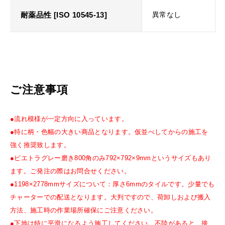
耐薬品性 [ISO 10545-13]
異常なし
ご注意事項
●流れ模様が一定方向に入っています。
●特に柄・色幅の大きい商品となります。仮並べしてからの施工を
強く推奨致します。
●ピエトラグレー磨き800角のみ792×792×9mmというサイズもあり
ます。ご発注の際はお問合せください。
●1198×2778mmサイズについて：厚さ6mmのタイルです。少量でも
チャーターでの配送となります。大判ですので、荷卸しおよび搬入
方法、施工時の作業場所確保にご注意ください。
●下地は特に平滑になるよう施工してください。不陸があると、接