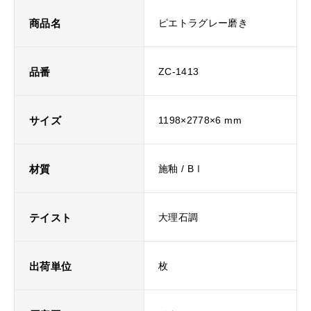
商品名
ピエトラグレー磨き
品番
ZC-1413
サイズ
1198×2778×6 mm
材質
施釉 / BⅠ
テイスト
大理石調
出荷単位
枚