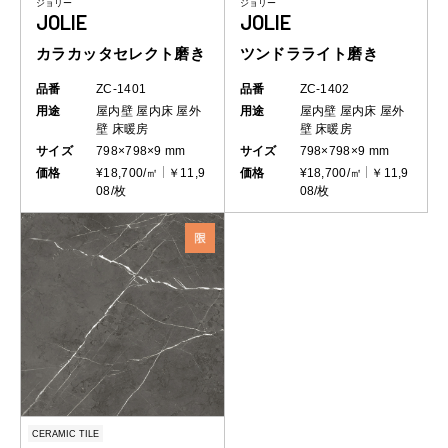
ジョリー
ジョリー
JOLIE
JOLIE
カラカッタセレクト磨き
ツンドラライト磨き
品番
ZC-1401
品番
ZC-1402
用途
屋内壁
屋内床
屋外
用途
屋内壁
屋内床
屋外
壁
床暖房
壁
床暖房
サイズ
798×798×9 mm
サイズ
798×798×9 mm
価格
¥18,700/㎡
￥11,9
価格
¥18,700/㎡
￥11,9
08/枚
08/枚
CERAMIC TILE