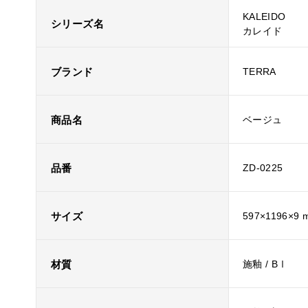
KALEIDO
シリーズ名
カレイド
ブランド
TERRA
商品名
ベージュ
品番
ZD-0225
サイズ
597×1196×9 
材質
施釉 / BⅠ