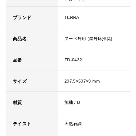
ブランド
TERRA
商品名
ヌーベ外用 (屋外床推奨)
品番
ZD-0432
サイズ
297.5×597×9 mm
材質
施釉 / BⅠ
テイスト
天然石調