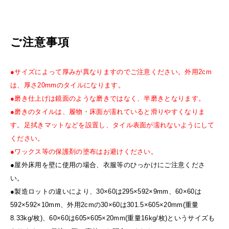
ご注意事項
●サイズによって厚みが異なりますのでご注意ください。外用2cm
は、厚さ20mmのタイルになります。
●磨き仕上げは鏡面のような磨きではなく、半磨きとなります。
●磨きのタイルは、履物・床面が濡れていると滑りやすくなりま
す。足拭きマットなどを設置し、タイル表面が濡れないようにして
ください。
●ワックス等の保護剤の塗布はお避けください。
●屋外床用を壁に使用の場合、衣服等のひっかけにご注意くださ
い。
●製造ロットの違いにより、30×60は295×592×9mm、60×60は
592×592×10mm、外用2cmの30×60は301.5×605×20mm(重量
8.33kg/枚)、60×60は605×605×20mm(重量16kg/枚)というサイズも