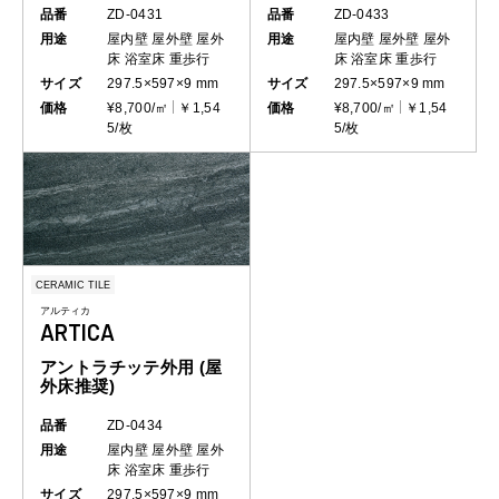
品番
ZD-0431
品番
ZD-0433
用途
屋内壁
屋外壁
屋外
用途
屋内壁
屋外壁
屋外
床
浴室床
重歩行
床
浴室床
重歩行
サイズ
297.5×597×9 mm
サイズ
297.5×597×9 mm
価格
¥8,700/㎡
￥1,54
価格
¥8,700/㎡
￥1,54
5/枚
5/枚
CERAMIC TILE
アルティカ
ARTICA
アントラチッテ外用 (屋
外床推奨)
品番
ZD-0434
用途
屋内壁
屋外壁
屋外
床
浴室床
重歩行
サイズ
297.5×597×9 mm