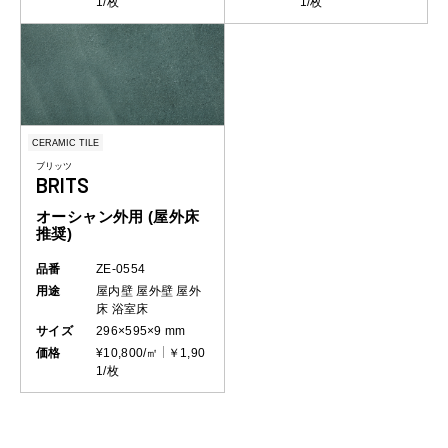
1/枚
1/枚
CERAMIC TILE
ブリッツ
BRITS
オーシャン外用 (屋外床
推奨)
品番
ZE-0554
用途
屋内壁
屋外壁
屋外
床
浴室床
サイズ
296×595×9 mm
価格
¥10,800/㎡
￥1,90
1/枚