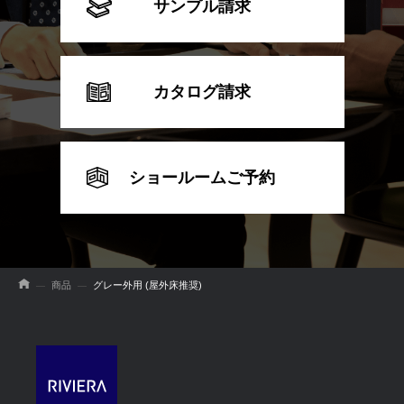
サンプル請求
カタログ請求
ショールームご予約
商品
グレー外用 (屋外床推奨)