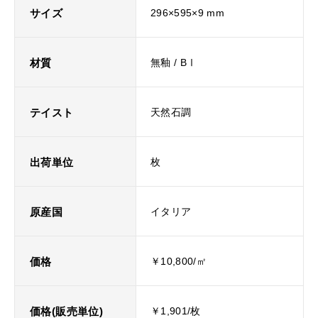
サイズ
296×595×9 mm
材質
無釉 / BⅠ
テイスト
天然石調
出荷単位
枚
原産国
イタリア
価格
￥10,800/㎡
価格(販売単位)
￥1,901/枚