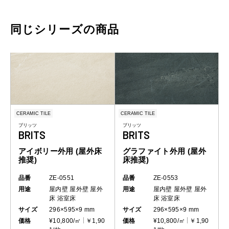
同じシリーズの商品
CERAMIC TILE
CERAMIC TILE
ブリッツ
ブリッツ
BRITS
BRITS
アイボリー外用 (屋外床
グラファイト外用 (屋外
推奨)
床推奨)
品番
ZE-0551
品番
ZE-0553
用途
屋内壁
屋外壁
屋外
用途
屋内壁
屋外壁
屋外
床
浴室床
床
浴室床
サイズ
296×595×9 mm
サイズ
296×595×9 mm
価格
¥10,800/㎡
￥1,90
価格
¥10,800/㎡
￥1,90