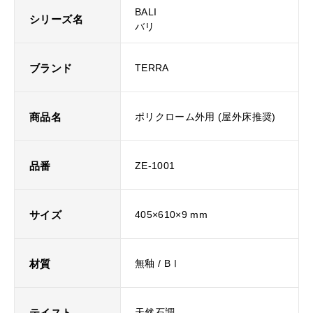
BALI
シリーズ名
バリ
ブランド
TERRA
商品名
ポリクローム外用 (屋外床推奨)
品番
ZE-1001
サイズ
405×610×9 mm
材質
無釉 / BⅠ
テイスト
天然石調