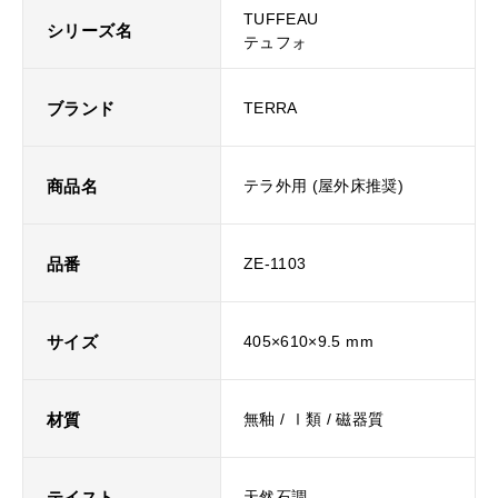
TUFFEAU
シリーズ名
テュフォ
ブランド
TERRA
商品名
テラ外用 (屋外床推奨)
品番
ZE-1103
サイズ
405×610×9.5 mm
材質
無釉 / Ⅰ類 / 磁器質
テイスト
天然石調