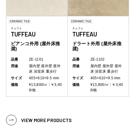
CERAMIC TILE
CERAMIC TILE
テュフォ
テュフォ
TUFFEAU
TUFFEAU
ビアンコ外用 (屋外床推
ドラート外用 (屋外床推
奨)
奨)
品番
ZE-1101
品番
ZE-1102
用途
屋内壁
屋外壁
屋外
用途
屋内壁
屋外壁
屋外
床
浴室床
重歩行
床
浴室床
重歩行
サイズ
405×610×9.5 mm
サイズ
405×610×9.5 mm
価格
¥13,800/㎡
￥3,40
価格
¥13,800/㎡
￥3,40
8/枚
8/枚
VIEW MORE PRODUCTS