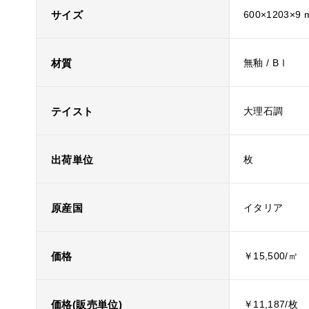
サイズ
600×1203×9
材質
無釉 / BⅠ
テイスト
大理石調
出荷単位
枚
原産国
イタリア
価格
￥15,500/㎡
価格(販売単位)
￥11,187/枚