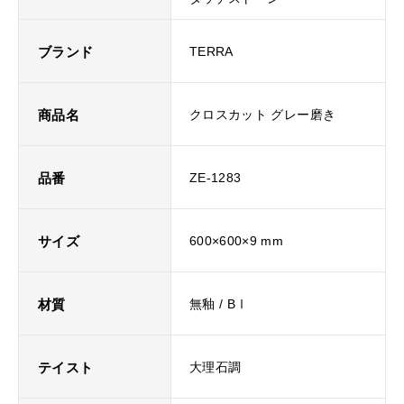
ブランド
TERRA
商品名
クロスカット グレー磨き
品番
ZE-1283
サイズ
600×600×9 mm
材質
無釉 / BⅠ
テイスト
大理石調