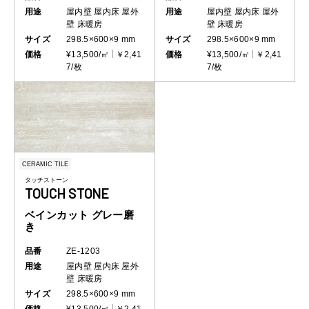
用途
屋内壁
屋内床
屋外
用途
屋内壁
屋内床
屋外
壁
床暖房
壁
床暖房
サイズ
298.5×600×9 mm
サイズ
298.5×600×9 mm
価格
¥13,500/㎡
￥2,41
価格
¥13,500/㎡
￥2,41
7/枚
7/枚
CERAMIC TILE
タッチストーン
TOUCH STONE
ベインカット グレー磨
き
品番
ZE-1203
用途
屋内壁
屋内床
屋外
壁
床暖房
サイズ
298.5×600×9 mm