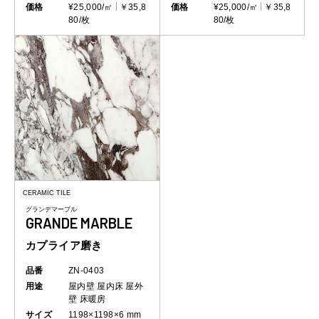
価格
¥25,000/㎡
￥35,8
価格
¥25,000/㎡
￥35,8
80/枚
80/枚
CERAMIC TILE
グランデマーブル
GRANDE MARBLE
カプライア磨き
品番
ZN-0403
用途
屋内壁
屋内床
屋外
壁
床暖房
サイズ
1198×1198×6 mm