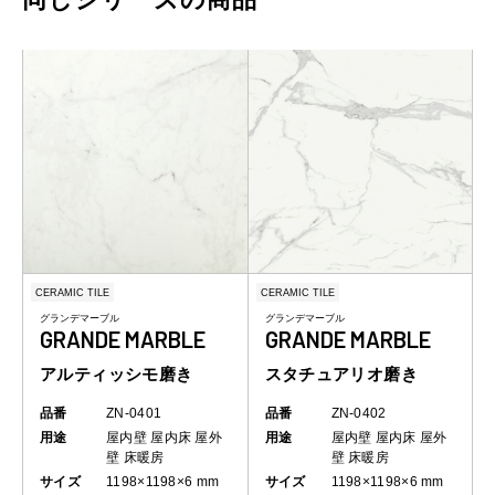
CERAMIC TILE
CERAMIC TILE
グランデマーブル
グランデマーブル
GRANDE MARBLE
GRANDE MARBLE
アルティッシモ磨き
スタチュアリオ磨き
品番
ZN-0401
品番
ZN-0402
用途
屋内壁
屋内床
屋外
用途
屋内壁
屋内床
屋外
壁
床暖房
壁
床暖房
サイズ
1198×1198×6 mm
サイズ
1198×1198×6 mm