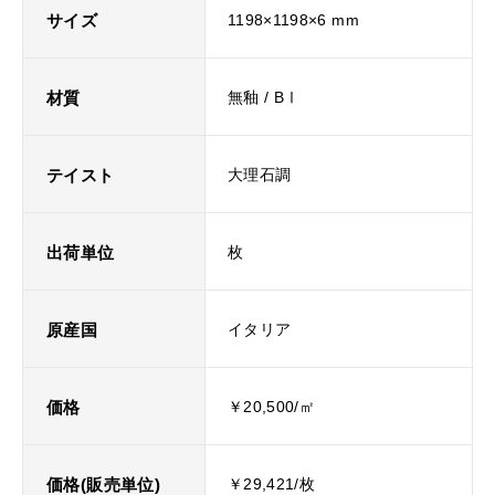
サイズ
1198×1198×6 mm
材質
無釉 / BⅠ
テイスト
大理石調
出荷単位
枚
原産国
イタリア
価格
￥20,500/㎡
価格(販売単位)
￥29,421/枚