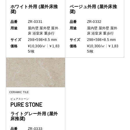
ホワイト外用 (屋外床推
ベージュ外用 (屋外床推
奨)
奨)
品番
ZR-0331
品番
ZR-0332
用途
屋内壁
屋外壁
屋外
用途
屋内壁
屋外壁
屋外
床
浴室床
重歩行
床
浴室床
重歩行
サイズ
298×598×8.5 mm
サイズ
298×598×8.5 mm
価格
¥10,300/㎡
￥1,83
価格
¥10,300/㎡
￥1,83
5/枚
5/枚
CERAMIC TILE
ピュアストーン
PURE STONE
ライトグレー外用 (屋外
床推奨)
品番
ZR-0333