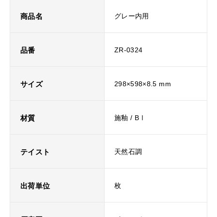
商品名
グレー内用
品番
ZR-0324
サイズ
298×598×8.5 mm
材質
施釉 / BⅠ
テイスト
天然石調
出荷単位
枚