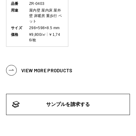
品番
ZR-0403
用途
屋内壁
屋内床
屋外
壁
床暖房
重歩行
ペ
ット
サイズ
298×598×8.5 mm
価格
¥9,800/㎡
￥1,74
6/枚
VIEW MORE PRODUCTS
サンプルを請求する