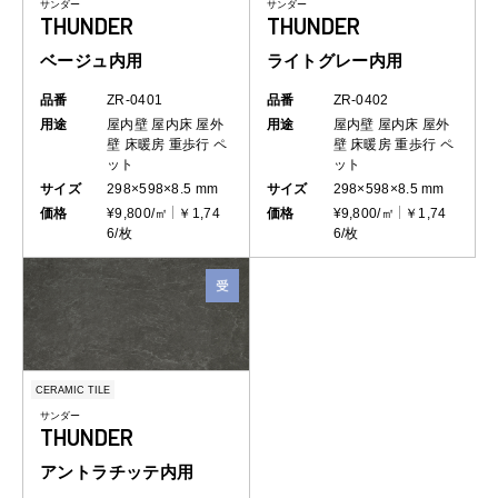
サンダー
サンダー
THUNDER
THUNDER
ベージュ内用
ライトグレー内用
品番
ZR-0401
品番
ZR-0402
用途
屋内壁
屋内床
屋外
用途
屋内壁
屋内床
屋外
壁
床暖房
重歩行
ペ
壁
床暖房
重歩行
ペ
ット
ット
サイズ
298×598×8.5 mm
サイズ
298×598×8.5 mm
価格
¥9,800/㎡
￥1,74
価格
¥9,800/㎡
￥1,74
6/枚
6/枚
CERAMIC TILE
サンダー
THUNDER
アントラチッテ内用