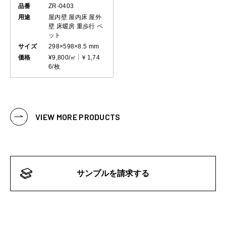
品番
ZR-0403
用途
屋内壁
屋内床
屋外
壁
床暖房
重歩行
ペ
ット
サイズ
298×598×8.5 mm
価格
¥9,800/㎡
￥1,74
6/枚
VIEW MORE PRODUCTS
サンプルを請求する