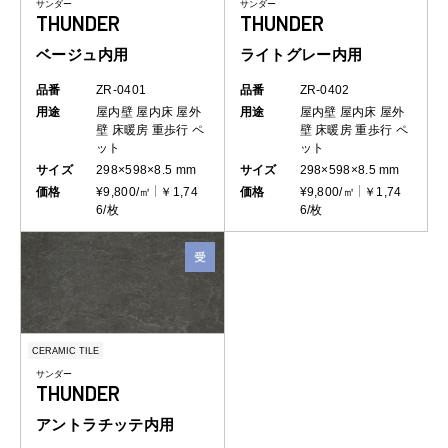
サンダー
サンダー
THUNDER
THUNDER
ベージュ内用
ライトグレー内用
品番
ZR-0401
品番
ZR-0402
用途
屋内壁
屋内床
屋外
用途
屋内壁
屋内床
屋外
壁
床暖房
重歩行
ペ
壁
床暖房
重歩行
ペ
ット
ット
サイズ
298×598×8.5 mm
サイズ
298×598×8.5 mm
価格
¥9,800/㎡
￥1,74
価格
¥9,800/㎡
￥1,74
6/枚
6/枚
CERAMIC TILE
サンダー
THUNDER
アントラチッテ内用