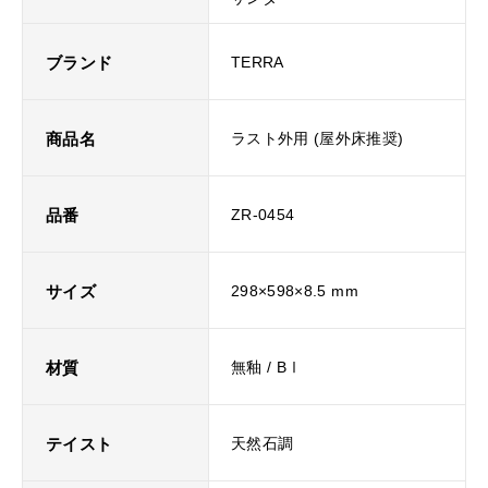
ブランド
TERRA
商品名
ラスト外用 (屋外床推奨)
品番
ZR-0454
サイズ
298×598×8.5 mm
材質
無釉 / BⅠ
テイスト
天然石調