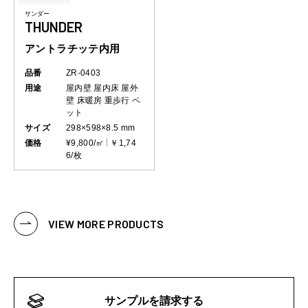
サンダー
THUNDER
アントラチッテ内用
品番
ZR-0403
用途
屋内壁
屋内床
屋外
壁
床暖房
重歩行
ペ
ット
サイズ
298×598×8.5 mm
価格
¥9,800/㎡
￥1,74
6/枚
VIEW MORE PRODUCTS
サンプルを請求する