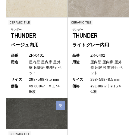
CERAMIC TILE
CERAMIC TILE
サンダー
サンダー
THUNDER
THUNDER
ベージュ内用
ライトグレー内用
品番
ZR-0401
品番
ZR-0402
用途
屋内壁
屋内床
屋外
用途
屋内壁
屋内床
屋外
壁
床暖房
重歩行
ペ
壁
床暖房
重歩行
ペ
ット
ット
サイズ
298×598×8.5 mm
サイズ
298×598×8.5 mm
価格
¥9,800/㎡
￥1,74
価格
¥9,800/㎡
￥1,74
6/枚
6/枚
CERAMIC TILE