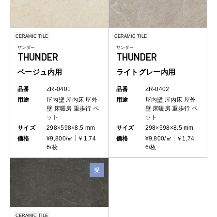
CERAMIC TILE
CERAMIC TILE
サンダー
サンダー
THUNDER
THUNDER
ベージュ内用
ライトグレー内用
品番
ZR-0401
品番
ZR-0402
用途
屋内壁
屋内床
屋外
用途
屋内壁
屋内床
屋外
壁
床暖房
重歩行
ペ
壁
床暖房
重歩行
ペ
ット
ット
サイズ
298×598×8.5 mm
サイズ
298×598×8.5 mm
価格
¥9,800/㎡
￥1,74
価格
¥9,800/㎡
￥1,74
6/枚
6/枚
CERAMIC TILE