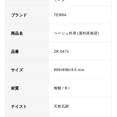
ブランド
TERRA
商品名
ベージュ外用 (屋外床推奨)
品番
ZR-0471
サイズ
898×898×9.5 mm
材質
無釉 / BⅠ
テイスト
天然石調