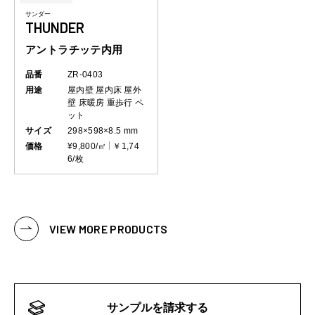
サンダー
THUNDER
アントラチッテ内用
品番
ZR-0403
用途
屋内壁
屋内床
屋外
壁
床暖房
重歩行
ペ
ット
サイズ
298×598×8.5 mm
価格
¥9,800/㎡
￥1,74
6/枚
VIEW MORE PRODUCTS
サンプルを請求する