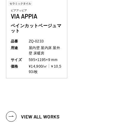
セラミックタイル
ビアアッピア
VIA APPIA
ベインカットベージュマ
ット
品番
ZQ-0233
用途
屋内壁
屋内床
屋外
壁
床暖房
サイズ
595×1195×9 mm
価格
¥14,900/㎡
￥10,5
93/枚
VIEW ALL WORKS