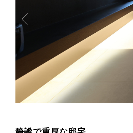
静謐で重厚な邸宅