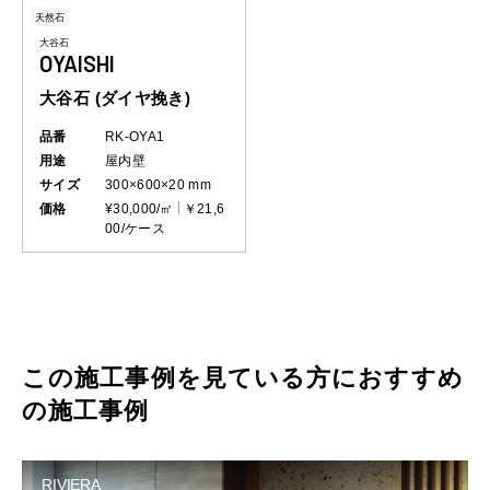
天然石
大谷石
OYAISHI
大谷石 (ダイヤ挽き)
品番
RK-OYA1
用途
屋内壁
サイズ
300×600×20 mm
価格
¥30,000/㎡
￥21,6
00/ケース
この施工事例を見ている方におすすめ
の施工事例
RIVIERA