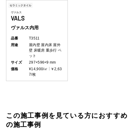
セラミックタイル
ヴァルス
VALS
ヴァルス内用
品番
T3511
用途
屋内壁
屋内床
屋外
壁
床暖房
重歩行
ペ
ット
サイズ
297×596×9 mm
価格
¥14,900/㎡
￥2,63
7/枚
この施工事例を見ている方におすすめ
の施工事例