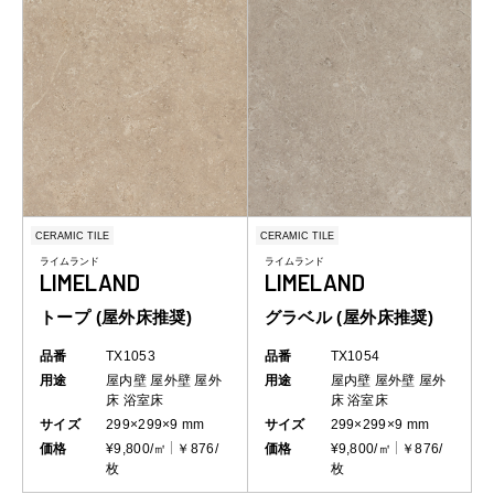
CERAMIC TILE
CERAMIC TILE
ライムランド
ライムランド
LIMELAND
LIMELAND
トープ (屋外床推奨)
グラベル (屋外床推奨)
品番
TX1053
品番
TX1054
用途
屋内壁
屋外壁
屋外
用途
屋内壁
屋外壁
屋外
床
浴室床
床
浴室床
サイズ
299×299×9 mm
サイズ
299×299×9 mm
価格
¥9,800/㎡
￥876/
価格
¥9,800/㎡
￥876/
枚
枚