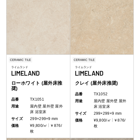
CERAMIC TILE
CERAMIC TILE
ライムランド
ライムランド
LIMELAND
LIMELAND
ローホワイト (屋外床推
クレイ (屋外床推奨)
奨)
品番
TX1052
品番
TX1051
用途
屋内壁
屋外壁
屋外
用途
屋内壁
屋外壁
屋外
床
浴室床
床
浴室床
サイズ
299×299×9 mm
サイズ
299×299×9 mm
価格
¥9,800/㎡
￥876/
価格
¥9,800/㎡
￥876/
枚
枚