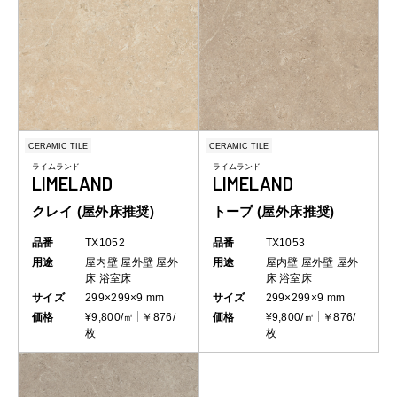
CERAMIC TILE
CERAMIC TILE
ライムランド
ライムランド
LIMELAND
LIMELAND
クレイ (屋外床推奨)
トープ (屋外床推奨)
品番
TX1052
品番
TX1053
用途
屋内壁
屋外壁
屋外
用途
屋内壁
屋外壁
屋外
床
浴室床
床
浴室床
サイズ
299×299×9 mm
サイズ
299×299×9 mm
価格
¥9,800/㎡
￥876/
価格
¥9,800/㎡
￥876/
枚
枚