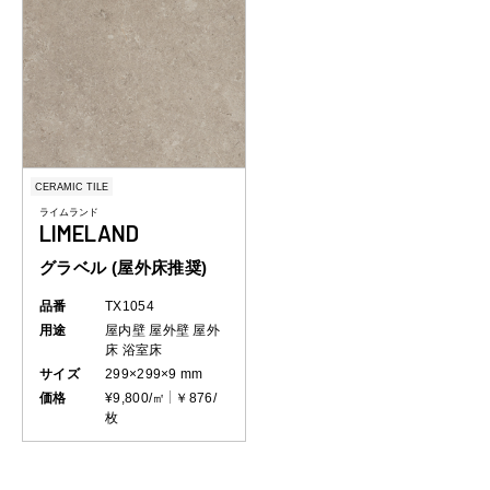
CERAMIC TILE
ライムランド
LIMELAND
グラベル (屋外床推奨)
品番
TX1054
用途
屋内壁
屋外壁
屋外
床
浴室床
サイズ
299×299×9 mm
価格
¥9,800/㎡
￥876/
枚