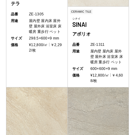
テラ
CERAMIC TILE
品番
ZE-1305
シナイ
用途
屋内壁
屋内床
屋外
SINAI
壁
屋外床
浴室床
床
暖房
重歩行
ペット
アボリオ
サイズ
298.5×600×9 mm
品番
ZE-1311
価格
¥12,800/㎡
￥2,29
2/枚
用途
屋内壁
屋内床
屋外
壁
屋外床
浴室床
床
暖房
重歩行
ペット
サイズ
600×600×9 mm
価格
¥12,800/㎡
￥4,60
8/枚