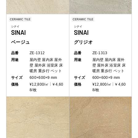
CERAMIC TILE
CERAMIC TILE
シナイ
シナイ
SINAI
SINAI
ベージュ
グリジオ
品番
ZE-1312
品番
ZE-1313
用途
屋内壁
屋内床
屋外
用途
屋内壁
屋内床
屋外
壁
屋外床
浴室床
床
壁
屋外床
浴室床
床
暖房
重歩行
ペット
暖房
重歩行
ペット
サイズ
600×600×9 mm
サイズ
600×600×9 mm
価格
¥12,800/㎡
￥4,60
価格
¥12,800/㎡
￥4,60
8/枚
8/枚