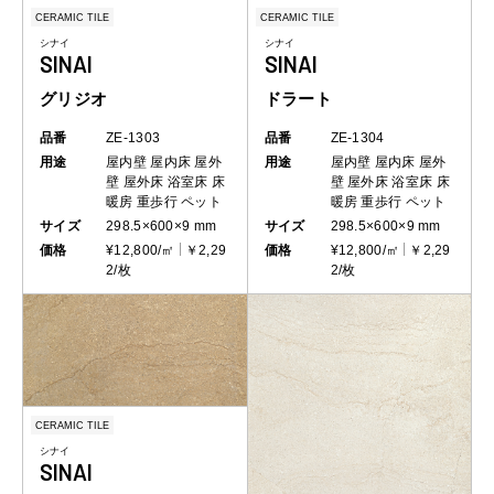
CERAMIC TILE
CERAMIC TILE
シナイ
シナイ
SINAI
SINAI
グリジオ
ドラート
品番
ZE-1303
品番
ZE-1304
用途
屋内壁
屋内床
屋外
用途
屋内壁
屋内床
屋外
壁
屋外床
浴室床
床
壁
屋外床
浴室床
床
暖房
重歩行
ペット
暖房
重歩行
ペット
サイズ
298.5×600×9 mm
サイズ
298.5×600×9 mm
価格
¥12,800/㎡
￥2,29
価格
¥12,800/㎡
￥2,29
2/枚
2/枚
CERAMIC TILE
シナイ
SINAI