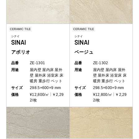
CERAMIC TILE
CERAMIC TILE
シナイ
シナイ
SINAI
SINAI
アボリオ
ベージュ
品番
ZE-1301
品番
ZE-1302
用途
屋内壁
屋内床
屋外
用途
屋内壁
屋内床
屋外
壁
屋外床
浴室床
床
壁
屋外床
浴室床
床
暖房
重歩行
ペット
暖房
重歩行
ペット
サイズ
298.5×600×9 mm
サイズ
298.5×600×9 mm
価格
¥12,800/㎡
￥2,29
価格
¥12,800/㎡
￥2,29
2/枚
2/枚