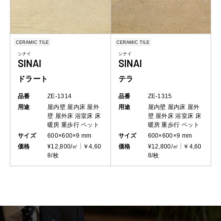
CERAMIC TILE
CERAMIC TILE
シナイ
シナイ
SINAI
SINAI
ドラート
テラ
品番
ZE-1314
品番
ZE-1315
用途
屋内壁
屋内床
屋外
用途
屋内壁
屋内床
屋外
壁
屋外床
浴室床
床
壁
屋外床
浴室床
床
暖房
重歩行
ペット
暖房
重歩行
ペット
サイズ
600×600×9 mm
サイズ
600×600×9 mm
価格
¥12,800/㎡
￥4,60
価格
¥12,800/㎡
￥4,60
8/枚
8/枚