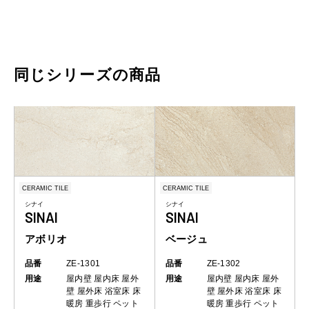
同じシリーズの商品
CERAMIC TILE
CERAMIC TILE
シナイ
シナイ
SINAI
SINAI
アボリオ
ベージュ
品番
ZE-1301
品番
ZE-1302
用途
屋内壁
屋内床
屋外
用途
屋内壁
屋内床
屋外
壁
屋外床
浴室床
床
壁
屋外床
浴室床
床
暖房
重歩行
ペット
暖房
重歩行
ペット