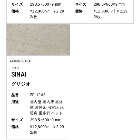
サイズ
298.5×600×9 mm
サイズ
298.5×600×9 mm
価格
¥12,800/㎡
￥2,29
価格
¥12,800/㎡
￥2,29
2/枚
2/枚
CERAMIC TILE
シナイ
SINAI
グリジオ
品番
ZE-1303
用途
屋内壁
屋内床
屋外
壁
屋外床
浴室床
床
暖房
重歩行
ペット
サイズ
298.5×600×9 mm
価格
¥12,800/㎡
￥2,29
2/枚