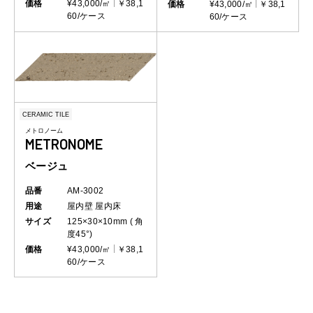
価格
¥43,000/㎡
￥38,1
価格
¥43,000/㎡
￥38,1
60/ケース
60/ケース
CERAMIC TILE
メトロノーム
METRONOME
ベージュ
品番
AM-3002
用途
屋内壁
屋内床
サイズ
125×30×10mm ( 角
度45°)
価格
¥43,000/㎡
￥38,1
60/ケース