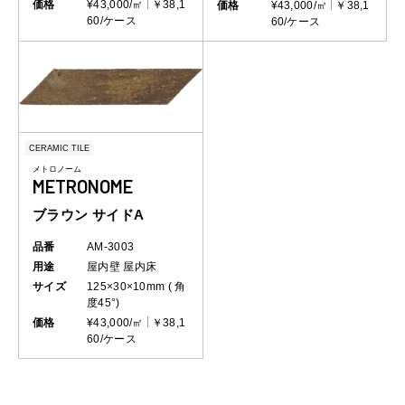
価格
¥43,000/㎡
￥38,1
価格
¥43,000/㎡
￥38,1
60/ケース
60/ケース
CERAMIC TILE
メトロノーム
METRONOME
ブラウン サイドA
品番
AM-3003
用途
屋内壁
屋内床
サイズ
125×30×10mm ( 角
度45°)
価格
¥43,000/㎡
￥38,1
60/ケース