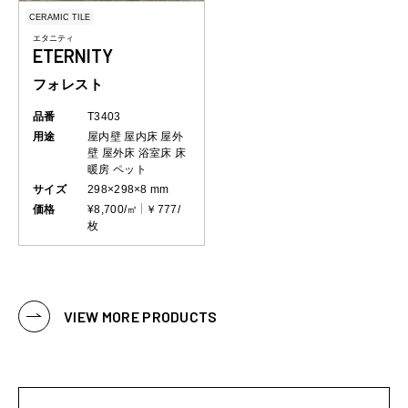
CERAMIC TILE
エタニティ
ETERNITY
フォレスト
品番
T3403
用途
屋内壁
屋内床
屋外
壁
屋外床
浴室床
床
暖房
ペット
サイズ
298×298×8 mm
価格
¥8,700/㎡
￥777/
枚
VIEW MORE PRODUCTS