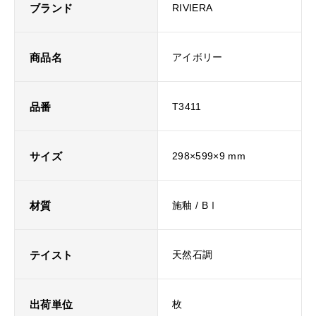
ブランド
RIVIERA
商品名
アイボリー
品番
T3411
サイズ
298×599×9 mm
材質
施釉 / BⅠ
テイスト
天然石調
出荷単位
枚