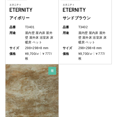
エタニティ
エタニティ
ETERNITY
ETERNITY
アイボリー
サンドブラウン
品番
T3401
品番
T3402
用途
屋内壁
屋内床
屋外
用途
屋内壁
屋内床
屋外
壁
屋外床
浴室床
床
壁
屋外床
浴室床
床
暖房
ペット
暖房
ペット
サイズ
298×298×8 mm
サイズ
298×298×8 mm
価格
¥8,700/㎡
￥777/
価格
¥8,700/㎡
￥777/
枚
枚