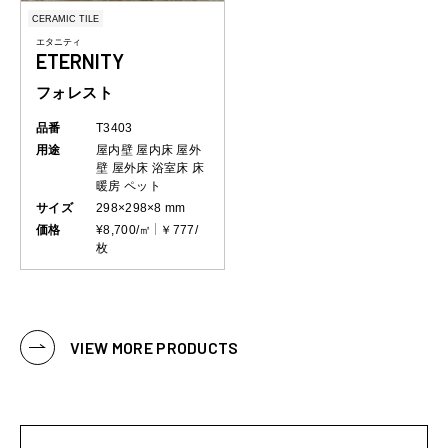
CERAMIC TILE
エタニティ
ETERNITY
フォレスト
品番
T3403
用途
屋内壁
屋内床
屋外
壁
屋外床
浴室床
床
暖房
ペット
サイズ
298×298×8 mm
価格
¥8,700/㎡
￥777/
枚
VIEW MORE PRODUCTS