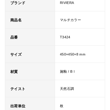
ブランド
RIVIERA
商品名
マルチカラー
品番
T3424
サイズ
450×450×8 mm
材質
施釉 / BⅠ
テイスト
天然石調
出荷単位
枚