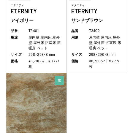
エタニティ
エタニティ
ETERNITY
ETERNITY
アイボリー
サンドブラウン
品番
T3401
品番
T3402
用途
屋内壁
屋内床
屋外
用途
屋内壁
屋内床
屋外
壁
屋外床
浴室床
床
壁
屋外床
浴室床
床
暖房
ペット
暖房
ペット
サイズ
298×298×8 mm
サイズ
298×298×8 mm
価格
¥8,700/㎡
￥777/
価格
¥8,700/㎡
￥777/
枚
枚