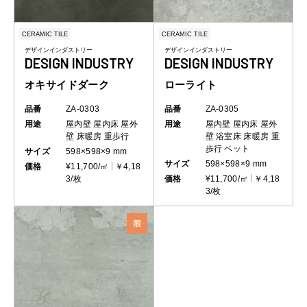
CERAMIC TILE
CERAMIC TILE
デザインインダストリー
デザインインダストリー
DESIGN INDUSTRY
DESIGN INDUSTRY
オキサイドダーク
ローライト
品番
ZA-0303
品番
ZA-0305
用途
屋内壁
屋内床
屋外
用途
屋内壁
屋内床
屋外
壁
床暖房
重歩行
壁
浴室床
床暖房
重
歩行
ペット
サイズ
598×598×9 mm
サイズ
598×598×9 mm
価格
¥11,700/㎡
￥4,18
3/枚
価格
¥11,700/㎡
￥4,18
3/枚