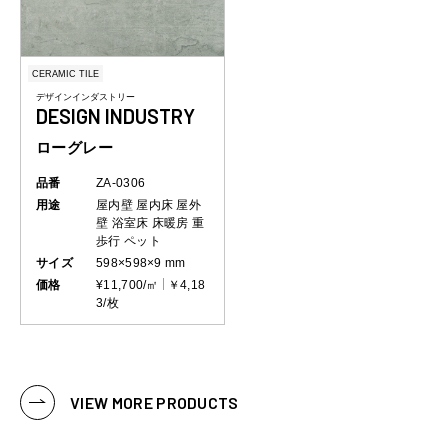
CERAMIC TILE
デザインインダストリー
DESIGN INDUSTRY
ローグレー
品番
ZA-0306
用途
屋内壁
屋内床
屋外
壁
浴室床
床暖房
重
歩行
ペット
サイズ
598×598×9 mm
価格
¥11,700/㎡
￥4,18
3/枚
VIEW MORE PRODUCTS