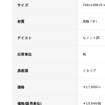
サイズ
748×1498×9
材質
無釉 / BⅠ
テイスト
セメント調
出荷単位
枚
原産国
イタリア
価格
￥17,800/㎡
価格(販売単位)
￥19,944/枚