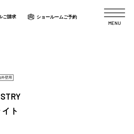
ルご請求
ショールームご予約
MENU
内外壁用
USTRY
ライト