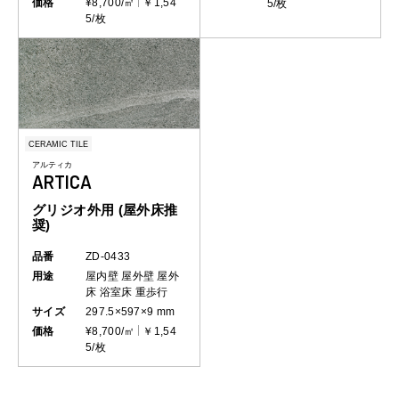
価格
¥8,700/㎡
￥1,54
5/枚
5/枚
CERAMIC TILE
アルティカ
ARTICA
グリジオ外用 (屋外床推
奨)
品番
ZD-0433
用途
屋内壁
屋外壁
屋外
床
浴室床
重歩行
サイズ
297.5×597×9 mm
価格
¥8,700/㎡
￥1,54
5/枚