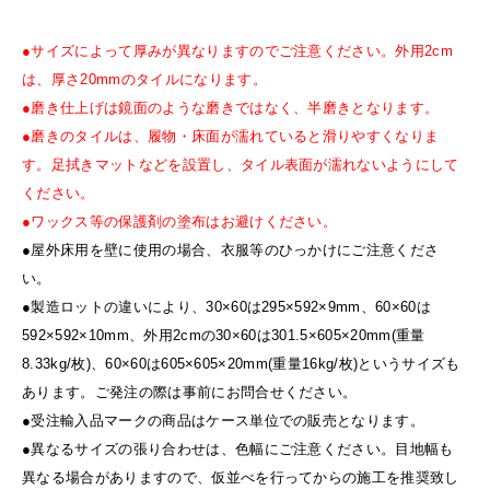
●サイズによって厚みが異なりますのでご注意ください。外用2cm
は、厚さ20mmのタイルになります。
●磨き仕上げは鏡面のような磨きではなく、半磨きとなります。
●磨きのタイルは、履物・床面が濡れていると滑りやすくなりま
す。足拭きマットなどを設置し、タイル表面が濡れないようにして
ください。
●ワックス等の保護剤の塗布はお避けください。
●屋外床用を壁に使用の場合、衣服等のひっかけにご注意くださ
い。
●製造ロットの違いにより、30×60は295×592×9mm、60×60は
592×592×10mm、外用2cmの30×60は301.5×605×20mm(重量
8.33kg/枚)、60×60は605×605×20mm(重量16kg/枚)というサイズも
あります。ご発注の際は事前にお問合せください。
●受注輸入品マークの商品はケース単位での販売となります。
●異なるサイズの張り合わせは、色幅にご注意ください。目地幅も
異なる場合がありますので、仮並べを行ってからの施工を推奨致し