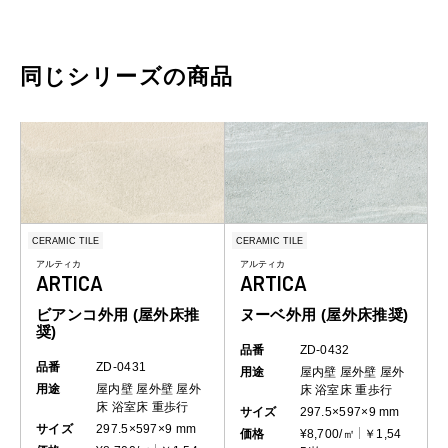
同じシリーズの商品
CERAMIC TILE
CERAMIC TILE
アルティカ
アルティカ
ARTICA
ARTICA
ビアンコ外用 (屋外床推
ヌーベ外用 (屋外床推奨)
奨)
品番
ZD-0432
品番
ZD-0431
用途
屋内壁
屋外壁
屋外
用途
屋内壁
屋外壁
屋外
床
浴室床
重歩行
床
浴室床
重歩行
サイズ
297.5×597×9 mm
サイズ
297.5×597×9 mm
価格
¥8,700/㎡
￥1,54