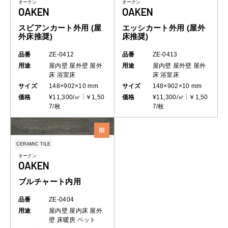
オークン
オークン
OAKEN
OAKEN
スビアンカート外用 (屋
エッシカート外用 (屋外
外床推奨)
床推奨)
品番
ZE-0412
品番
ZE-0413
用途
屋内壁
屋外壁
屋外
用途
屋内壁
屋外壁
屋外
床
浴室床
床
浴室床
サイズ
148×902×10 mm
サイズ
148×902×10 mm
価格
¥11,300/㎡
￥1,50
価格
¥11,300/㎡
￥1,50
7/枚
7/枚
CERAMIC TILE
オークン
OAKEN
ブルチャート内用
品番
ZE-0404
用途
屋内壁
屋内床
屋外
壁
床暖房
ペット