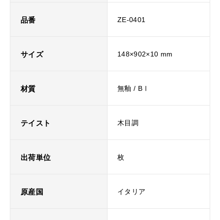
品番
ZE-0401
サイズ
148×902×10 mm
材質
無釉 / BⅠ
テイスト
木目調
出荷単位
枚
原産国
イタリア