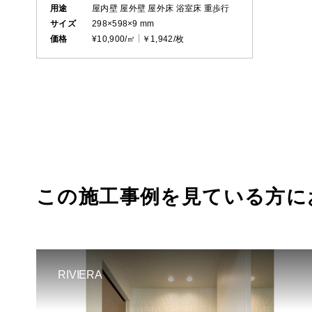
用途
屋内壁
屋外壁
屋外床
浴室床
重歩行
サイズ
298×598×9 mm
価格
¥10,900/㎡
￥1,942/枚
この施工事例を見ている方に
RIVIERA