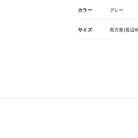
カラー
グレー
サイズ
長方形(長辺60