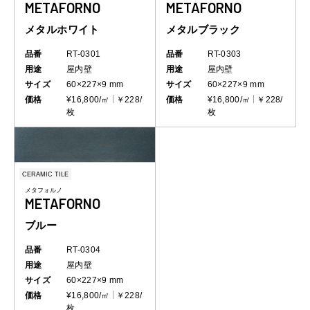
METAFORNO
METAFORNO
メタルホワイト
メタルブラック
品番
RT-0301
品番
RT-0303
用途
屋内壁
用途
屋内壁
サイズ
60×227×9 mm
サイズ
60×227×9 mm
価格
¥16,800/㎡
￥228/
価格
¥16,800/㎡
￥228/
枚
枚
CERAMIC TILE
メタフォルノ
METAFORNO
ブルー
品番
RT-0304
用途
屋内壁
サイズ
60×227×9 mm
価格
¥16,800/㎡
￥228/
枚