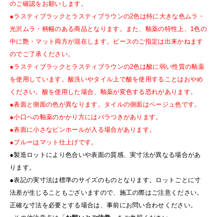
のご確認をお願いします。
●ラスティブラックとラスティブラウンの2色は特に大きな色ムラ・
光沢ムラ・柄幅のある商品となります。また、釉薬の特性上、1色の
中に艶・マット両方が混在します。ピースのご指定は出来かねます
のでご了承ください。
●ラスティブラックとラスティブラウンの2色は酸に弱い性質の釉薬
を使用しています。酸洗いやタイル上で酸を使用することはおやめ
ください。酸を使用した場合、釉薬が変色する恐れがあります。
●表面と側面の色が異なります。タイルの側面はベージュ色です。
●小口への釉薬のかかり方にはバラつきがあります。
●表面に小さなピンホールが入る場合があります。
●ブルーはマット仕上げです。
●製造ロットにより色合いや表面の質感、実寸法が異なる場合があ
ります。
●表記の実寸法は標準のサイズのものとなります。ロットごとに寸
法差が生じることもございますので、施工の際はご注意ください。
正確な寸法を必要とする場合は、事前にお問い合わせください。