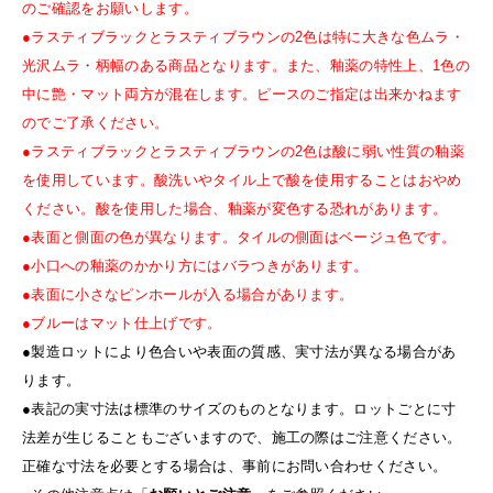
のご確認をお願いします。
●ラスティブラックとラスティブラウンの2色は特に大きな色ムラ・
光沢ムラ・柄幅のある商品となります。また、釉薬の特性上、1色の
中に艶・マット両方が混在します。ピースのご指定は出来かねます
のでご了承ください。
●ラスティブラックとラスティブラウンの2色は酸に弱い性質の釉薬
を使用しています。酸洗いやタイル上で酸を使用することはおやめ
ください。酸を使用した場合、釉薬が変色する恐れがあります。
●表面と側面の色が異なります。タイルの側面はベージュ色です。
●小口への釉薬のかかり方にはバラつきがあります。
●表面に小さなピンホールが入る場合があります。
●ブルーはマット仕上げです。
●製造ロットにより色合いや表面の質感、実寸法が異なる場合があ
ります。
●表記の実寸法は標準のサイズのものとなります。ロットごとに寸
法差が生じることもございますので、施工の際はご注意ください。
正確な寸法を必要とする場合は、事前にお問い合わせください。