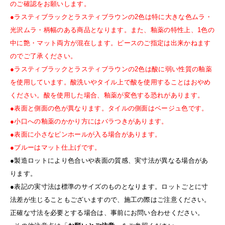
のご確認をお願いします。
●ラスティブラックとラスティブラウンの2色は特に大きな色ムラ・
光沢ムラ・柄幅のある商品となります。また、釉薬の特性上、1色の
中に艶・マット両方が混在します。ピースのご指定は出来かねます
のでご了承ください。
●ラスティブラックとラスティブラウンの2色は酸に弱い性質の釉薬
を使用しています。酸洗いやタイル上で酸を使用することはおやめ
ください。酸を使用した場合、釉薬が変色する恐れがあります。
●表面と側面の色が異なります。タイルの側面はベージュ色です。
●小口への釉薬のかかり方にはバラつきがあります。
●表面に小さなピンホールが入る場合があります。
●ブルーはマット仕上げです。
●製造ロットにより色合いや表面の質感、実寸法が異なる場合があ
ります。
●表記の実寸法は標準のサイズのものとなります。ロットごとに寸
法差が生じることもございますので、施工の際はご注意ください。
正確な寸法を必要とする場合は、事前にお問い合わせください。